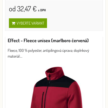
od 32,47 €
s DPH
VYBERTE VARIANT
Effect - Fleece unisex (marlboro červená)
Fleece, 100 % polyester, antipilingová úprava; doplnkový
materiál:...