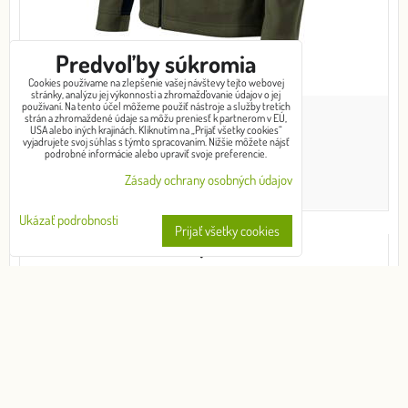
Predvoľby súkromia
Cookies používame na zlepšenie vašej návštevy tejto webovej
stránky, analýzu jej výkonnosti a zhromažďovanie údajov o jej
používaní. Na tento účel môžeme použiť nástroje a služby tretích
od 32,47 €
strán a zhromaždené údaje sa môžu preniesť k partnerom v EÚ,
USA alebo iných krajinách. Kliknutím na „Prijať všetky cookies“
s DPH
vyjadrujete svoj súhlas s týmto spracovaním. Nižšie môžete nájsť
podrobné informácie alebo upraviť svoje preferencie.
Zásady ochrany osobných údajov
VYBERTE VARIANT
Ukázať podrobnosti
Prijať všetky cookies
Effect - Fleece unisex (petrol blue)
Fleece, 100 % polyester, antipilingová úprava; doplnkový
materiál:...