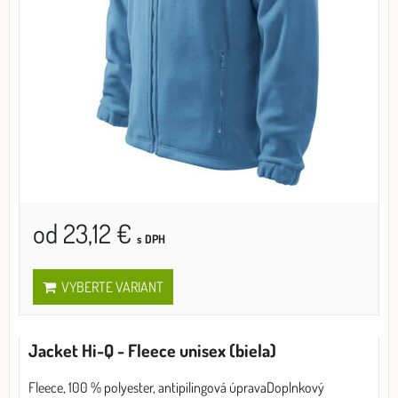
od 23,12 €
s DPH
VYBERTE VARIANT
Jacket Hi-Q - Fleece unisex (biela)
Fleece, 100 % polyester, antipilingová úpravaDoplnkový