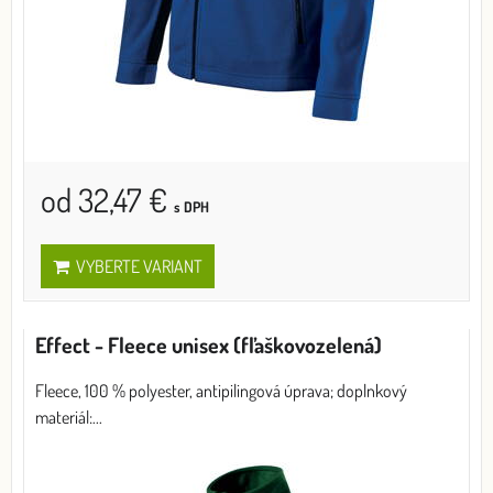
od 32,47 €
s DPH
VYBERTE VARIANT
Effect - Fleece unisex (fľaškovozelená)
Fleece, 100 % polyester, antipilingová úprava; doplnkový
materiál:...