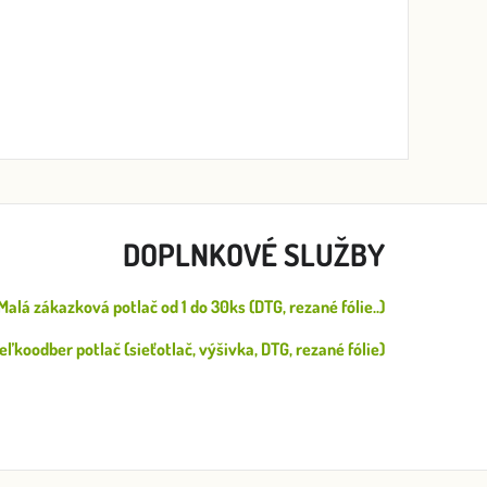
DOPLNKOVÉ SLUŽBY
Malá zákazková potlač od 1 do 30ks (DTG, rezané fólie..)
eľkoodber potlač (sieťotlač, výšivka, DTG, rezané fólie)