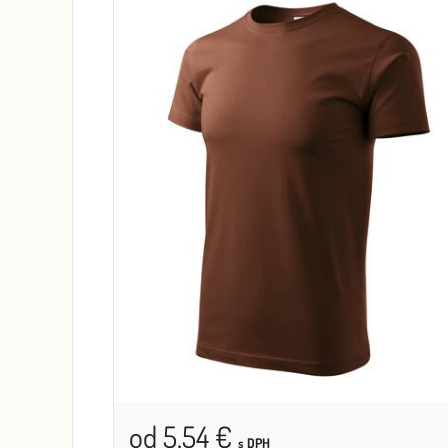
od 5,54 €
s DPH