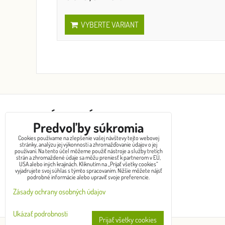
VYBERTE VARIANT
ZÁKAZNÍCKY SERVIS
Predvoľby súkromia
Cookies používame na zlepšenie vašej návštevy tejto webovej
Kontakty
stránky, analýzu jej výkonnosti a zhromažďovanie údajov o jej
používaní. Na tento účel môžeme použiť nástroje a služby tretích
Spôsoby doručenia
strán a zhromaždené údaje sa môžu preniesť k partnerom v EÚ,
USA alebo iných krajinách. Kliknutím na „Prijať všetky cookies“
Obchodné podmienky
vyjadrujete svoj súhlas s týmto spracovaním. Nižšie môžete nájsť
Ochrana osobných údajov
podrobné informácie alebo upraviť svoje preferencie.
Výmena tovaru
Zásady ochrany osobných údajov
Reklamácia / vrátenie tovaru
Ukázať podrobnosti
Prijať všetky cookies