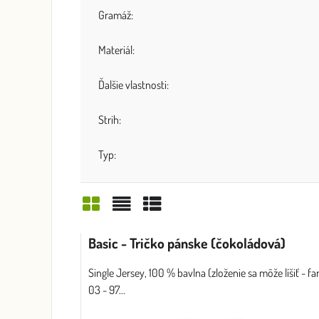
Gramáž:
Materiál:
Ďalšie vlastnosti:
Strih:
Typ:
Mriežka
Zoznam
Tabuľka
Basic - Tričko pánske (čokoládová)
Single Jersey, 100 % bavlna (zloženie sa môže líšiť - fa
03 - 97...