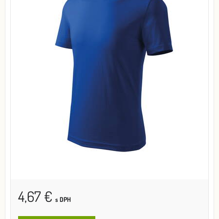
4,67 €
s DPH