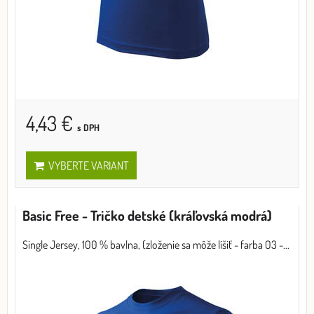
4,43 €
s DPH
VYBERTE VARIANT
Basic Free - Tričko detské (kráľovská modrá)
Single Jersey, 100 % bavlna, (zloženie sa môže líšiť - farba 03 -...