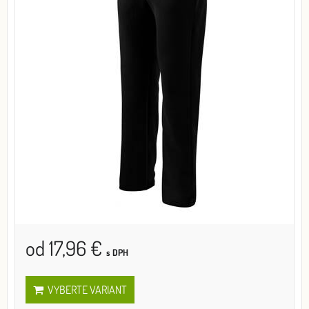
od 17,96 €
s DPH
VYBERTE VARIANT