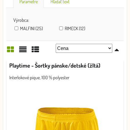
Parametre
Hľadať text
Výrobca:
MALFINI (25)
RIMECK (12)
Mriežka
Zoznam
Tabuľka
Playtime - Šortky pánske/detské (žltá)
Interlokové pique, 100 % polyester