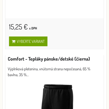
15,25 €
s DPH
VYBERTE VARIANT
Comfort - Tepláky pánske/detské (čierna)
Výplnková pletenina, vnútorná strana nepočesaná, 65 %
bavlna, 35 %...