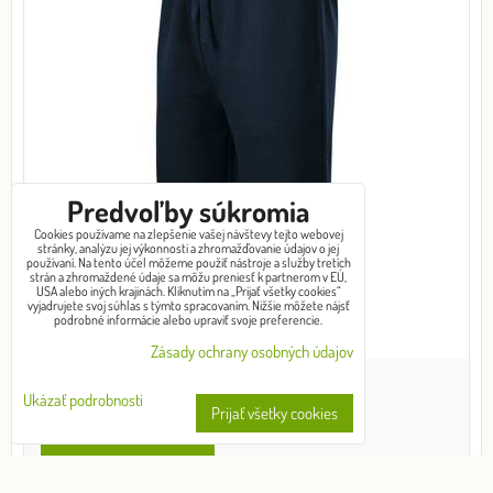
Predvoľby súkromia
Cookies používame na zlepšenie vašej návštevy tejto webovej
stránky, analýzu jej výkonnosti a zhromažďovanie údajov o jej
používaní. Na tento účel môžeme použiť nástroje a služby tretích
strán a zhromaždené údaje sa môžu preniesť k partnerom v EÚ,
USA alebo iných krajinách. Kliknutím na „Prijať všetky cookies“
vyjadrujete svoj súhlas s týmto spracovaním. Nižšie môžete nájsť
podrobné informácie alebo upraviť svoje preferencie.
Zásady ochrany osobných údajov
od 21,77 €
Ukázať podrobnosti
s DPH
Prijať všetky cookies
VYBERTE VARIANT