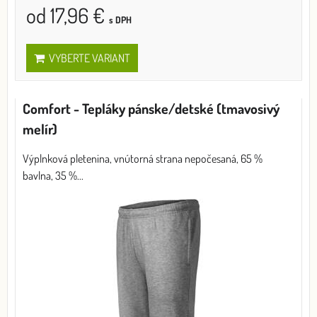
od 17,96 €
s DPH
VYBERTE VARIANT
Comfort - Tepláky pánske/detské (tmavosivý
melír)
Výplnková pletenina, vnútorná strana nepočesaná, 65 %
bavlna, 35 %...