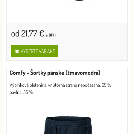
od 21,77 €
s DPH
VYBERTE VARIANT
Comfy - Šortky pánske (tmavomodrá)
Výplnková pletenina, vnútorná strana nepočesaná, 65 %
bavlna, 35 %...