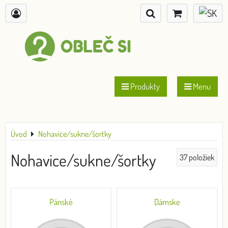
Produkty
Menu
Úvod
Nohavice/sukne/šortky
Nohavice/sukne/šortky
37
položiek
Pánské
Dámske