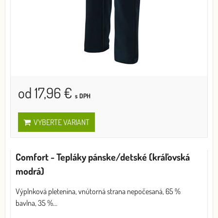
od 17,96 €
s DPH
VYBERTE VARIANT
Comfort - Tepláky pánske/detské (kráľovská
modrá)
Výplnková pletenina, vnútorná strana nepočesaná, 65 %
bavlna, 35 %...