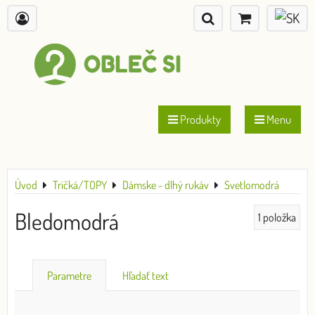
Produkty
Menu
Úvod
Tričká/TOPY
Dámske - dlhý rukáv
Svetlomodrá
Bledomodrá
1
položka
Parametre
Hľadať text