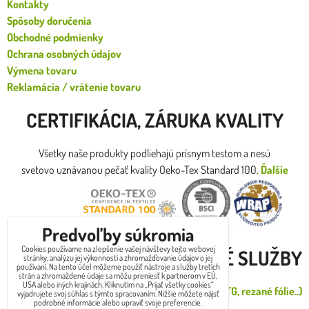
Kontakty
Spôsoby doručenia
Obchodné podmienky
Ochrana osobných údajov
Výmena tovaru
Reklamácia / vrátenie tovaru
CERTIFIKÁCIA, ZÁRUKA KVALITY
Všetky naše produkty podliehajú prísnym testom a nesú
svetovo uznávanou pečať kvality Oeko-Tex Standard 100.
Ďalšie
certifikáty
Predvoľby súkromia
Cookies používame na zlepšenie vašej návštevy tejto webovej
DOPLNKOVÉ SLUŽBY
stránky, analýzu jej výkonnosti a zhromažďovanie údajov o jej
používaní. Na tento účel môžeme použiť nástroje a služby tretích
strán a zhromaždené údaje sa môžu preniesť k partnerom v EÚ,
USA alebo iných krajinách. Kliknutím na „Prijať všetky cookies“
Malá zákazková potlač od 1 do 30ks (DTG, rezané fólie..)
vyjadrujete svoj súhlas s týmto spracovaním. Nižšie môžete nájsť
podrobné informácie alebo upraviť svoje preferencie.