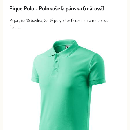
Mriežka
Zoznam
Tabuľka
Pique Polo - Polokošeľa pánska (mätová)
Pique, 65 % bavlna, 35 % polyester (zloženie sa môže líšiť:
farba...