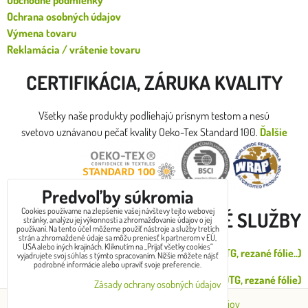
Obchodné podmienky
Ochrana osobných údajov
Výmena tovaru
Reklamácia / vrátenie tovaru
CERTIFIKÁCIA, ZÁRUKA KVALITY
Všetky naše produkty podliehajú prísnym testom a nesú
svetovo uznávanou pečať kvality Oeko-Tex Standard 100.
Ďalšie
certifikáty
Predvoľby súkromia
Cookies používame na zlepšenie vašej návštevy tejto webovej
DOPLNKOVÉ SLUŽBY
stránky, analýzu jej výkonnosti a zhromažďovanie údajov o jej
používaní. Na tento účel môžeme použiť nástroje a služby tretích
strán a zhromaždené údaje sa môžu preniesť k partnerom v EÚ,
USA alebo iných krajinách. Kliknutím na „Prijať všetky cookies“
Malá zákazková potlač od 1 do 30ks (DTG, rezané fólie..)
vyjadrujete svoj súhlas s týmto spracovaním. Nižšie môžete nájsť
podrobné informácie alebo upraviť svoje preferencie.
Veľkoodber potlač (sieťotlač, výšivka, DTG, rezané fólie)
Zásady ochrany osobných údajov
Predvoľby súkromia
Zásady ochrany osobných údajov