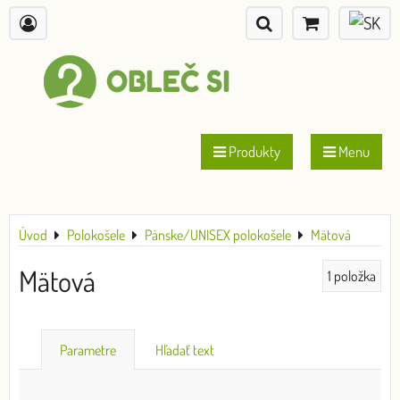
Produkty
Menu
Úvod
Polokošele
Pánske/UNISEX polokošele
Mätová
Mätová
1
položka
Parametre
Hľadať text