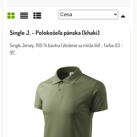
Mriežka
Zoznam
Tabuľka
Single J. - Polokošeľa pánska (khaki)
Single Jersey, 100 % bavlna (zloženie sa môže líšiť - farba 03 -
97...