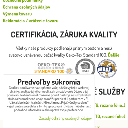
Obchodné podmienky
Ochrana osobných údajov
Výmena tovaru
Reklamácia / vrátenie tovaru
CERTIFIKÁCIA, ZÁRUKA KVALITY
Všetky naše produkty podliehajú prísnym testom a nesú
svetovo uznávanou pečať kvality Oeko-Tex Standard 100.
Ďalšie
certifikáty
Predvoľby súkromia
Cookies používame na zlepšenie vašej návštevy tejto webovej
DOPLNKOVÉ SLUŽBY
stránky, analýzu jej výkonnosti a zhromažďovanie údajov o jej
používaní. Na tento účel môžeme použiť nástroje a služby tretích
strán a zhromaždené údaje sa môžu preniesť k partnerom v EÚ,
USA alebo iných krajinách. Kliknutím na „Prijať všetky cookies“
Malá zákazková potlač od 1 do 30ks (DTG, rezané fólie..)
vyjadrujete svoj súhlas s týmto spracovaním. Nižšie môžete nájsť
podrobné informácie alebo upraviť svoje preferencie.
Veľkoodber potlač (sieťotlač, výšivka, DTG, rezané fólie)
Zásady ochrany osobných údajov
Predvoľby súkromia
Zásady ochrany osobných údajov