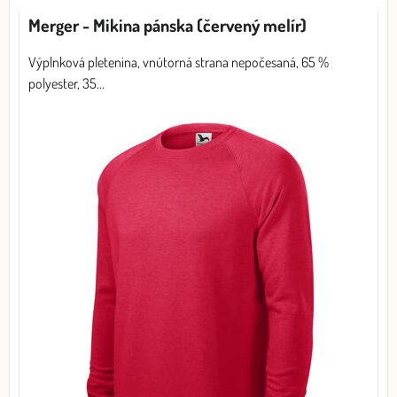
Mriežka
Zoznam
Tabuľka
Merger - Mikina pánska (červený melír)
Výplnková pletenina, vnútorná strana nepočesaná, 65 %
polyester, 35...