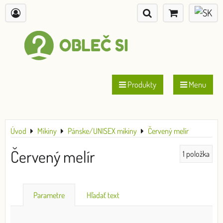
Produkty
Menu
Úvod
Mikiny
Pánske/UNISEX mikiny
Červený melír
Červený melír
1
položka
Parametre
Hľadať text