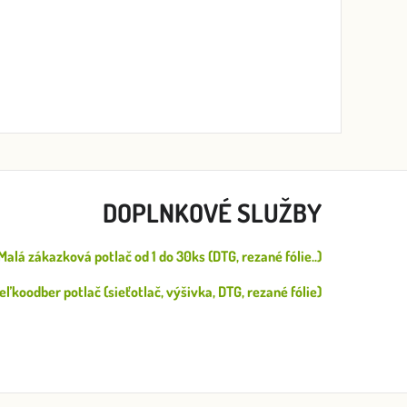
DOPLNKOVÉ SLUŽBY
Malá zákazková potlač od 1 do 30ks (DTG, rezané fólie..)
eľkoodber potlač (sieťotlač, výšivka, DTG, rezané fólie)