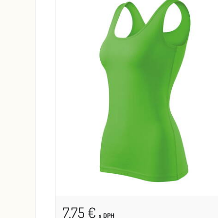
7,75 €
s DPH