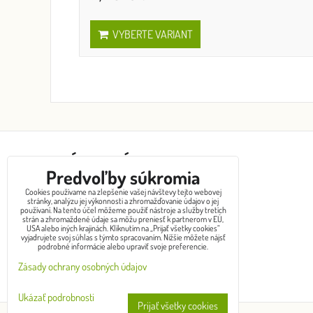
VYBERTE VARIANT
ZÁKAZNÍCKY SERVIS
Predvoľby súkromia
Cookies používame na zlepšenie vašej návštevy tejto webovej
Kontakty
stránky, analýzu jej výkonnosti a zhromažďovanie údajov o jej
používaní. Na tento účel môžeme použiť nástroje a služby tretích
Spôsoby doručenia
strán a zhromaždené údaje sa môžu preniesť k partnerom v EÚ,
USA alebo iných krajinách. Kliknutím na „Prijať všetky cookies“
Obchodné podmienky
vyjadrujete svoj súhlas s týmto spracovaním. Nižšie môžete nájsť
Ochrana osobných údajov
podrobné informácie alebo upraviť svoje preferencie.
Výmena tovaru
Zásady ochrany osobných údajov
Reklamácia / vrátenie tovaru
Ukázať podrobnosti
Prijať všetky cookies