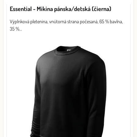
Mriežka
Zoznam
Tabuľka
Essential - Mikina pánska/detská (čierna)
Výplnková pletenina, vnútorná strana počesaná, 65 % bavlna,
35 %...