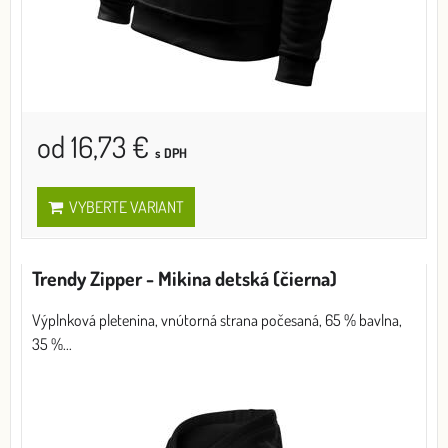
od 16,73 €
s DPH
VYBERTE VARIANT
Trendy Zipper - Mikina detská (čierna)
Výplnková pletenina, vnútorná strana počesaná, 65 % bavlna,
35 %...