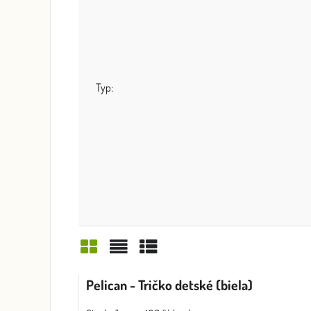
Typ:
Mriežka
Zoznam
Tabuľka
Pelican - Tričko detské (biela)