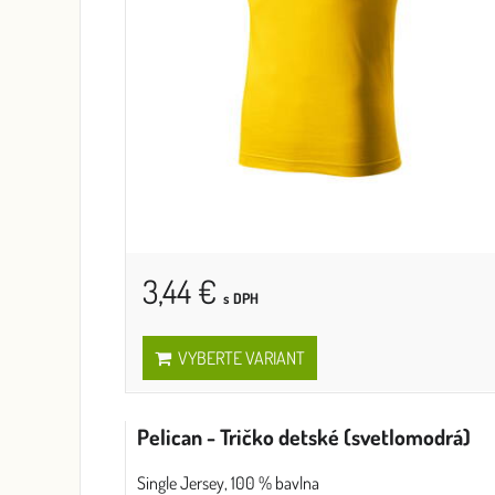
3,44 €
s DPH
VYBERTE VARIANT
Pelican - Tričko detské (svetlomodrá)
Single Jersey, 100 % bavlna