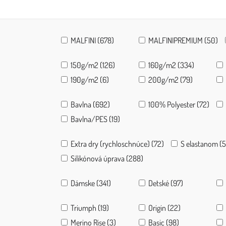
MALFINI (678)
MALFINIPREMIUM (50)
150g/m2 (126)
160g/m2 (334)
190g/m2 (6)
200g/m2 (79)
Bavlna (692)
100% Polyester (72)
Bavlna/PES (19)
Extra dry (rychloschnúce) (72)
S elastanom (
Silikónová úprava (288)
Dámske (341)
Detské (97)
Triumph (19)
Origin (22)
Merino Rise (3)
Basic (98)