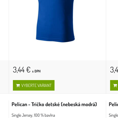
3,44 €
3,
s DPH
VYBERTE VARIANT
Pelican - Tričko detské (nebeská modrá)
Peli
Single Jersey, 100 % bavlna
Singl