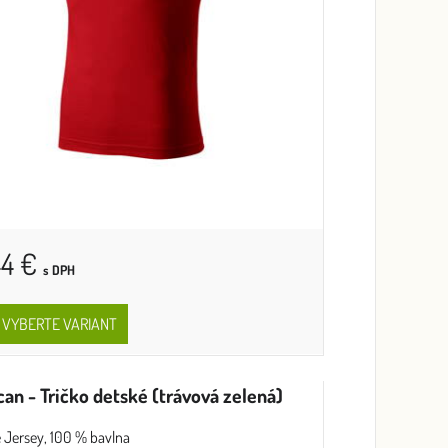
44 €
s DPH
VYBERTE VARIANT
can - Tričko detské (trávová zelená)
e Jersey, 100 % bavlna