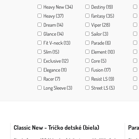
Heavy New (34)
Destiny (19)
Heavy (37)
Fantasy (35)
Dream (14)
Viper (28)
Glance (14)
Sailor (3)
Fit V-neck (13)
Parade (6)
Slim (15)
Element (10)
Exclusive (12)
Core (5)
Elegance (11)
Fusion (17)
Racer (7)
Resist LS (9)
Long Sleeve (3)
Street LS (5)
Classic New - Tričko detské (biela)
Para