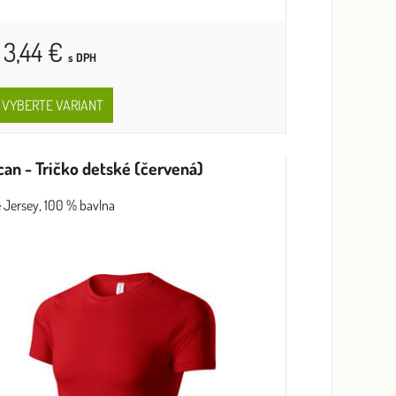
 3,44 €
s DPH
VYBERTE VARIANT
can - Tričko detské (červená)
e Jersey, 100 % bavlna