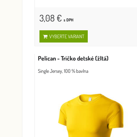
3,08 €
s DPH
VYBERTE VARIANT
Pelican - Tričko detské (žltá)
Single Jersey, 100 % bavlna