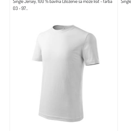
Single Jersey, 100 % bavlna (zloženie sa môže líšiť - farba
Singl
03 - 97...