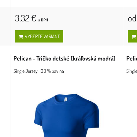
3,32 €
od
s DPH
VYBERTE VARIANT
Pelican - Tričko detské (kráľovská modrá)
Peli
Single Jersey, 100 % bavlna
Singl