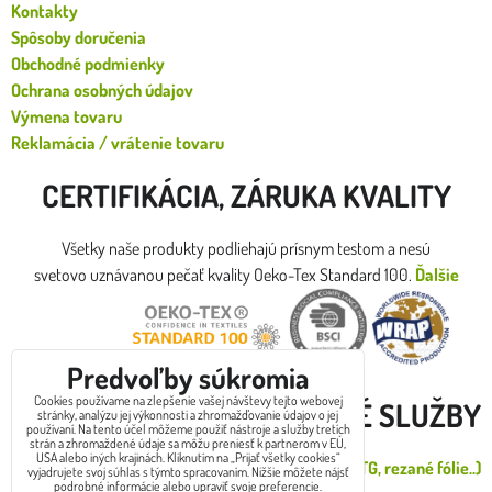
Kontakty
Spôsoby doručenia
Obchodné podmienky
Ochrana osobných údajov
Výmena tovaru
Reklamácia / vrátenie tovaru
CERTIFIKÁCIA, ZÁRUKA KVALITY
Všetky naše produkty podliehajú prísnym testom a nesú
svetovo uznávanou pečať kvality Oeko-Tex Standard 100.
Ďalšie
certifikáty
Predvoľby súkromia
Cookies používame na zlepšenie vašej návštevy tejto webovej
DOPLNKOVÉ SLUŽBY
stránky, analýzu jej výkonnosti a zhromažďovanie údajov o jej
používaní. Na tento účel môžeme použiť nástroje a služby tretích
strán a zhromaždené údaje sa môžu preniesť k partnerom v EÚ,
USA alebo iných krajinách. Kliknutím na „Prijať všetky cookies“
Malá zákazková potlač od 1 do 30ks (DTG, rezané fólie..)
vyjadrujete svoj súhlas s týmto spracovaním. Nižšie môžete nájsť
podrobné informácie alebo upraviť svoje preferencie.