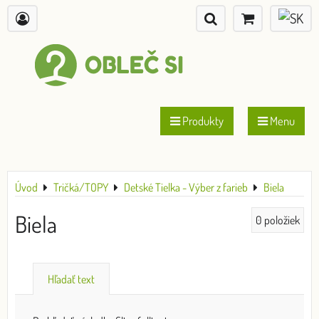
Produkty
Menu
Úvod
Tričká/TOPY
Detské Tielka - Výber z farieb
Biela
Biela
0
položiek
Hľadať text