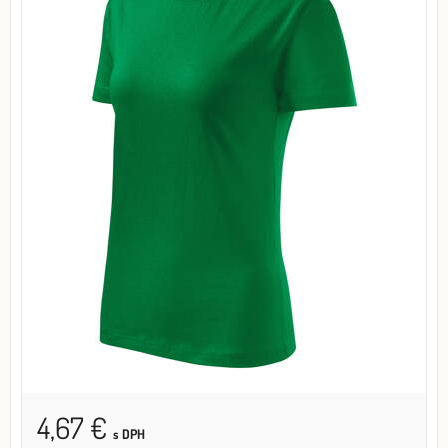
4,67 €
s DPH