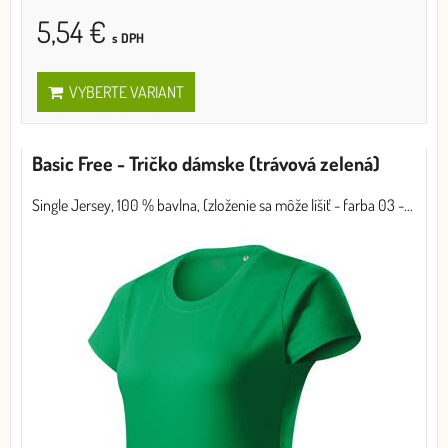
5,54 €
s DPH
VYBERTE VARIANT
Basic Free - Tričko dámske (trávová zelená)
Single Jersey, 100 % bavlna, (zloženie sa môže líšiť - farba 03 -...