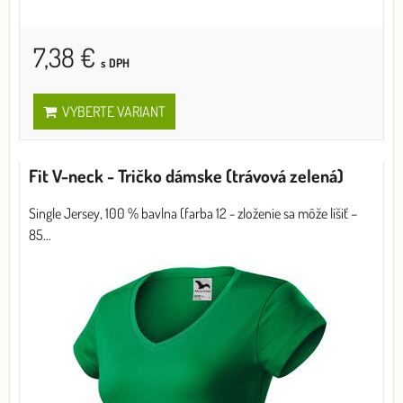
7,38 €
s DPH
VYBERTE VARIANT
Fit V-neck - Tričko dámske (trávová zelená)
Single Jersey, 100 % bavlna (farba 12 - zloženie sa môže líšiť –
85...