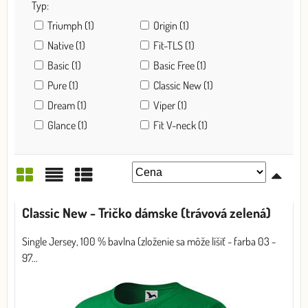
Typ:
Triumph (1)
Origin (1)
Native (1)
Fit-TLS (1)
Basic (1)
Basic Free (1)
Pure (1)
Classic New (1)
Dream (1)
Viper (1)
Glance (1)
Fit V-neck (1)
Mriežka
Zoznam
Tabuľka
Classic New - Tričko dámske (trávová zelená)
Single Jersey, 100 % bavlna (zloženie sa môže líšiť - farba 03 -
97...