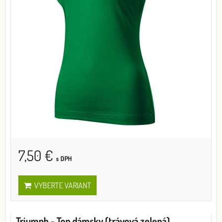
7,50 €
s DPH
VYBERTE VARIANT
Triumph - Top dámsky (trávová zelená)