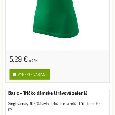
5,29 €
s DPH
VYBERTE VARIANT
Basic - Tričko dámske (trávová zelená)
Single Jersey, 100 % bavlna (zloženie sa môže líšiť - farba 03 -
97...