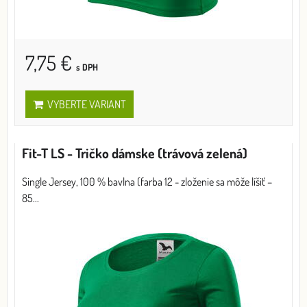
7,75 €
s DPH
VYBERTE VARIANT
Fit-T LS - Tričko dámske (trávová zelená)
Single Jersey, 100 % bavlna (farba 12 - zloženie sa môže líšiť –
85...