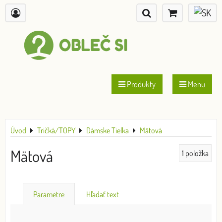
Produkty
Menu
Úvod
Tričká/TOPY
Dámske Tielka
Mätová
Mätová
1
položka
Parametre
Hľadať text