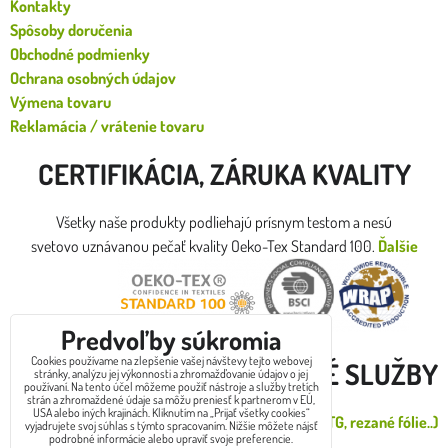
Kontakty
Spôsoby doručenia
Obchodné podmienky
Ochrana osobných údajov
Výmena tovaru
Reklamácia / vrátenie tovaru
CERTIFIKÁCIA, ZÁRUKA KVALITY
Všetky naše produkty podliehajú prísnym testom a nesú
svetovo uznávanou pečať kvality Oeko-Tex Standard 100.
Ďalšie
certifikáty
Predvoľby súkromia
Cookies používame na zlepšenie vašej návštevy tejto webovej
DOPLNKOVÉ SLUŽBY
stránky, analýzu jej výkonnosti a zhromažďovanie údajov o jej
používaní. Na tento účel môžeme použiť nástroje a služby tretích
strán a zhromaždené údaje sa môžu preniesť k partnerom v EÚ,
USA alebo iných krajinách. Kliknutím na „Prijať všetky cookies“
Malá zákazková potlač od 1 do 30ks (DTG, rezané fólie..)
vyjadrujete svoj súhlas s týmto spracovaním. Nižšie môžete nájsť
podrobné informácie alebo upraviť svoje preferencie.