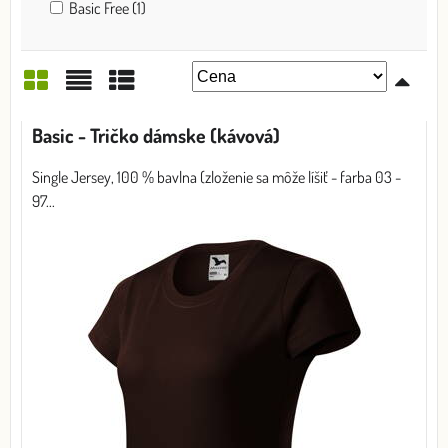
Basic Free (1)
Mriežka
Zoznam
Tabuľka
Basic - Tričko dámske (kávová)
Single Jersey, 100 % bavlna (zloženie sa môže líšiť - farba 03 -
97...