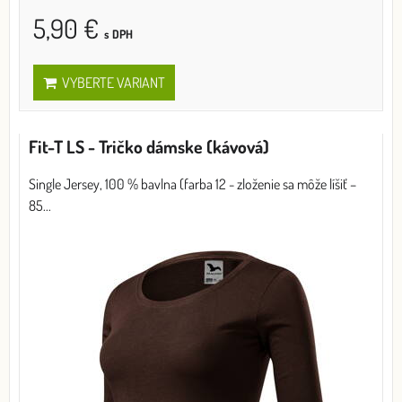
5,90 €
s DPH
VYBERTE VARIANT
Fit-T LS - Tričko dámske (kávová)
Single Jersey, 100 % bavlna (farba 12 - zloženie sa môže líšiť –
85...