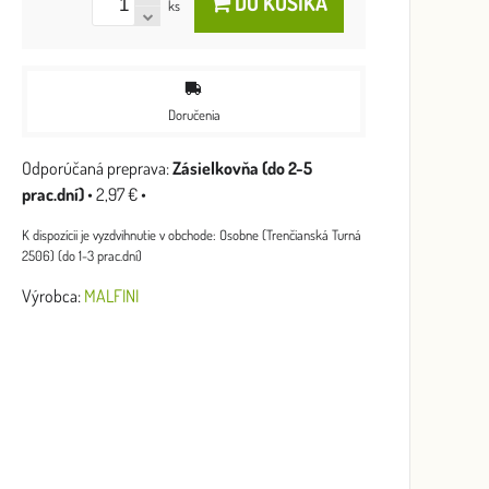
DO KOŠÍKA
ks
Doručenia
Zásielkovňa (do 2-5
prac.dní)
•
2,97 €
•
Osobne (Trenčianská Turná
2506) (do 1-3 prac.dní)
Výrobca:
MALFINI