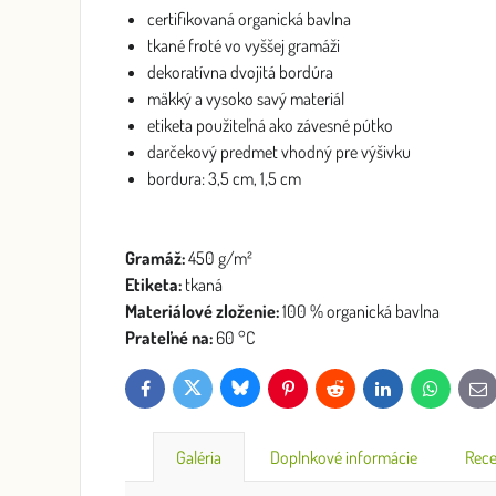
certifikovaná organická bavlna
tkané froté vo vyššej gramáži
dekoratívna dvojitá bordúra
mäkký a vysoko savý materiál
etiketa použiteľná ako závesné pútko
darčekový predmet vhodný pre výšivku
bordura: 3,5 cm, 1,5 cm
Gramáž:
450 g/m²
Etiketa:
tkaná
Materiálové zloženie:
100 % organická bavlna
Prateľné na:
60 °C
Bluesky
Twitter
Facebook
Pinterest
Reddit
LinkedIn
WhatsApp
E-
mai
Galéria
Doplnkové informácie
Rece