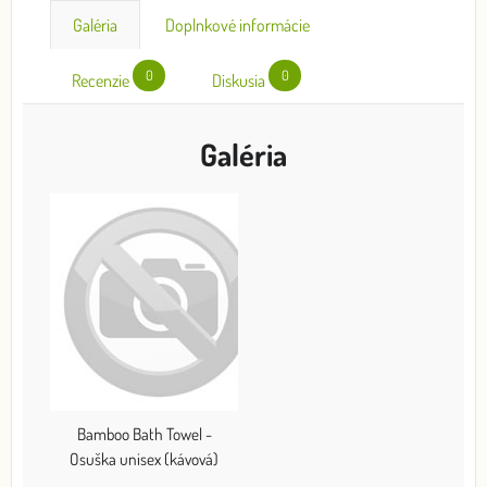
Galéria
Doplnkové informácie
0
0
Recenzie
Diskusia
Galéria
Bamboo Bath Towel -
Osuška unisex (kávová)