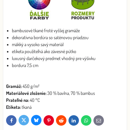
bambusové tkané froté vyššej gramáže
dekoratívna bordúra so saténovou priadzou
mäkký a vysoko savý materiál
etiketa použiteľná ako závesné pútko
luxusný darčekový predmet vhodný pre výšivku
bordura 7,5 cm
Gramáž:
450 g/m²
Materiálové zloženie:
30 % bavlna, 70 % bambus
Prateľné na:
40 °C
Etiketa:
tkaná
Bluesky
Twitter
Facebook
Pinterest
Reddit
LinkedIn
WhatsApp
E-
mail