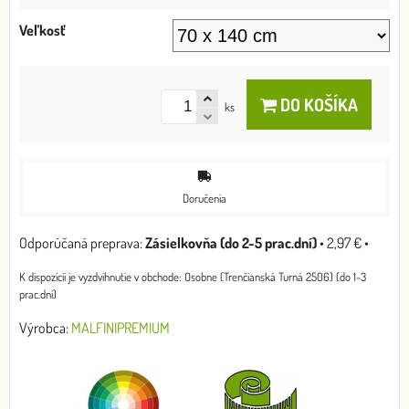
Veľkosť
DO KOŠÍKA
ks
Doručenia
Zásielkovňa (do 2-5 prac.dní)
•
2,97 €
•
Osobne (Trenčianská Turná 2506) (do 1-3
prac.dní)
Výrobca:
MALFINIPREMIUM