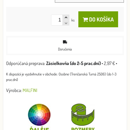
DO KOŠÍKA
ks
Doručenia
Zásielkovňa (do 2-5 prac.dní)
•
2,97 €
•
Osobne (Trenčianská Turná 2506) (do 1-3
prac.dní)
Výrobca:
MALFINI