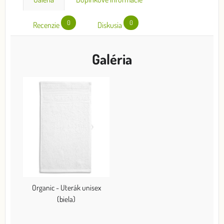
0
0
Recenzie
Diskusia
Galéria
Organic - Uterák unisex
(biela)