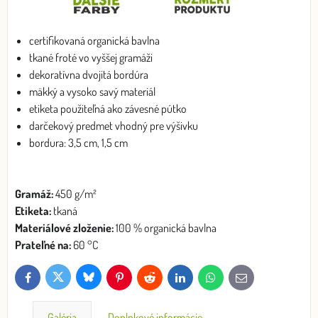
certifikovaná organická bavlna
tkané froté vo vyššej gramáži
dekoratívna dvojitá bordúra
mäkký a vysoko savý materiál
etiketa použiteľná ako závesné pútko
darčekový predmet vhodný pre výšivku
bordura: 3,5 cm, 1,5 cm
Gramáž:
450 g/m²
Etiketa:
tkaná
Materiálové zloženie:
100 % organická bavlna
Prateľné na:
60 °C
Bluesky
Twitter
Facebook
Pinterest
Reddit
LinkedIn
WhatsApp
E-
mail
Galéria
Doplnkové informácie