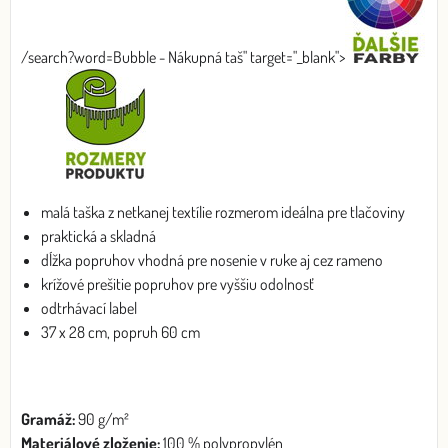
/search?word=Bubble - Nákupná taš" target="_blank">
malá taška z netkanej textílie rozmerom ideálna pre tlačoviny
praktická a skladná
dĺžka popruhov vhodná pre nosenie v ruke aj cez rameno
krížové prešitie popruhov pre vyššiu odolnosť
odtrhávací label
37 x 28 cm, popruh 60 cm
Gramáž:
90 g/m²
Materiálové zloženie:
100 % polypropylén