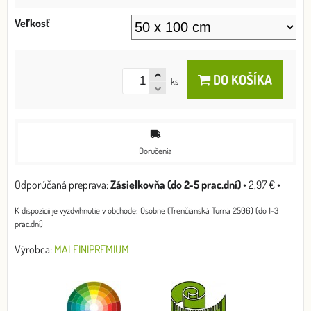
Veľkosť
DO KOŠÍKA
ks
Doručenia
Zásielkovňa (do 2-5 prac.dní)
•
2,97 €
•
Osobne (Trenčianská Turná 2506) (do 1-3
prac.dní)
Výrobca:
MALFINIPREMIUM