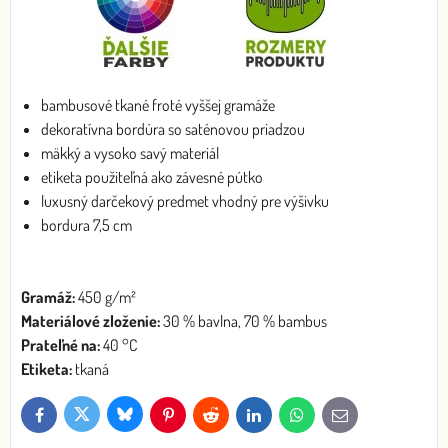
bambusové tkané froté vyššej gramáže
dekoratívna bordúra so saténovou priadzou
mäkký a vysoko savý materiál
etiketa použiteľná ako závesné pútko
luxusný darčekový predmet vhodný pre výšivku
bordura 7,5 cm
Gramáž:
450 g/m²
Materiálové zloženie:
30 % bavlna, 70 % bambus
Prateľné na:
40 °C
Etiketa:
tkaná
Bluesky
Twitter
Facebook
Pinterest
Reddit
LinkedIn
WhatsApp
E-
mail