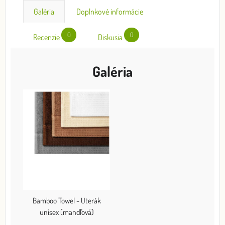
Galéria
Doplnkové informácie
0
0
Recenzie
Diskusia
Galéria
Bamboo Towel - Uterák
unisex (mandľová)