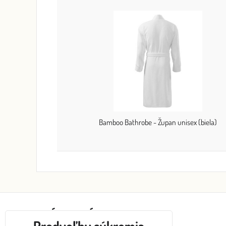
Bamboo Bathrobe - Župan unisex (biela)
ZÁKAZNÍCKY SERVIS
Predvoľby súkromia