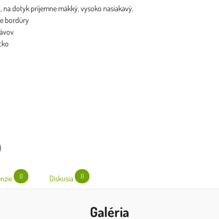
, na dotyk príjemne mäkký, vysoko nasiakavý.
le bordúry
kávov
tko
l
0
0
nzie
Diskusia
Galéria