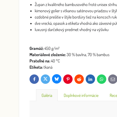
Župan z kvalitného bambusového froté unisex strihu
kimonový golier s vtkanou saténovou priadzou v štý
ozdobné prešitie v štýle bordúry tiež na koncoch ru
dve vrecká, opasok a etiketa vhodná ako závesné pú
luxusný darčekový predmet vhodný na výšivku
Gramáž:
450 g/m²
Materiálové zloženie:
30 % bavlna, 70 % bambus
Prateľné na:
40 °C
Etiketa:
tkaná
Bluesky
Twitter
Facebook
Pinterest
Reddit
LinkedIn
WhatsApp
E-
mai
Galéria
Doplnkové informácie
Rece