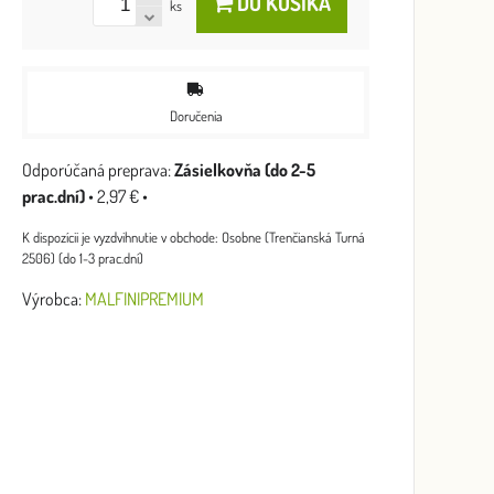
DO KOŠÍKA
ks
Doručenia
Zásielkovňa (do 2-5
prac.dní)
•
2,97 €
•
Osobne (Trenčianská Turná
2506) (do 1-3 prac.dní)
Výrobca:
MALFINIPREMIUM