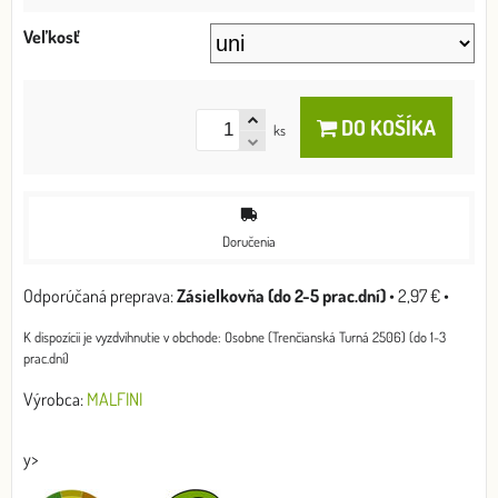
Veľkosť
DO KOŠÍKA
ks
Doručenia
Zásielkovňa (do 2-5 prac.dní)
•
2,97 €
•
Osobne (Trenčianská Turná 2506) (do 1-3
prac.dní)
Výrobca:
MALFINI
y>