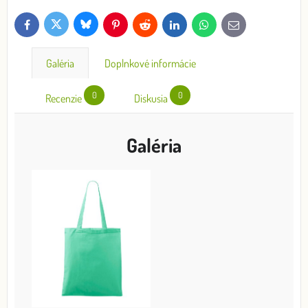
Bluesky
Twitter
Facebook
Pinterest
Reddit
LinkedIn
WhatsApp
E-
mail
Galéria
Doplnkové informácie
0
0
Recenzie
Diskusia
Galéria