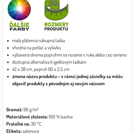
malá plátenná nákupná taška
vhodná na potlač a výšivku
vybavená dvoma popruhmi na nosenie v ruke alebo cez rameno
dostupná alternatíva k igelitovým taškám
42 x 38 cm, popruh 60 x 2,5 cm
zmena názvu produktu – v rámci jednej zásielky sa môžu
objaviť produkty s pôvodným aj novým názvom
Gramáž:
90 g/m²
Materiálové zloženie:
100 % bavlna
Prateľné na:
30 °C
Etiketa:
saténová