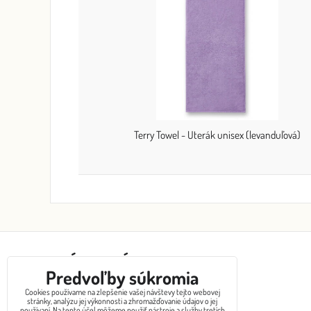
Terry Towel - Uterák unisex (levanduľová)
ZÁKAZNÍCKY SERVIS
Predvoľby súkromia
Cookies používame na zlepšenie vašej návštevy tejto webovej
Kontakty
stránky, analýzu jej výkonnosti a zhromažďovanie údajov o jej
používaní. Na tento účel môžeme použiť nástroje a služby tretích