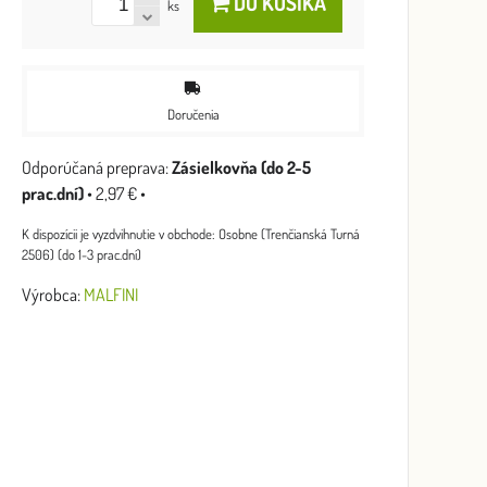
DO KOŠÍKA
ks
Doručenia
Zásielkovňa (do 2-5
prac.dní)
•
2,97 €
•
Osobne (Trenčianská Turná
2506) (do 1-3 prac.dní)
Výrobca:
MALFINI