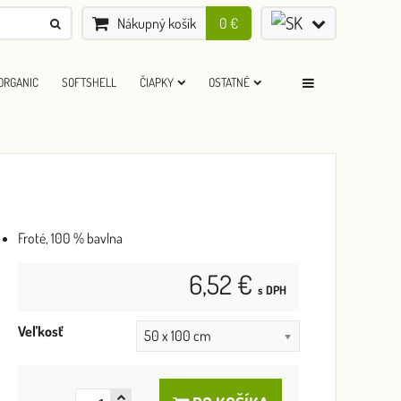
Nákupný košík
0 €
ORGANIC
SOFTSHELL
ČIAPKY
OSTATNÉ
Froté, 100 % bavlna
6,52 €
s DPH
Veľkosť
50 x 100 cm