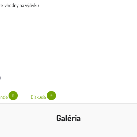
té, vhodný na výšivku
l
0
0
nzie
Diskusia
Galéria