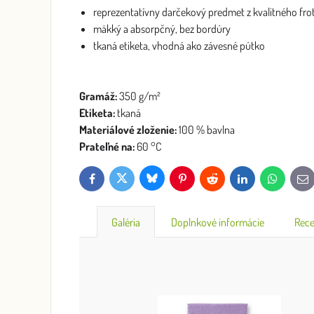
reprezentatívny darčekový predmet z kvalitného fro
mäkký a absorpčný, bez bordúry
tkaná etiketa, vhodná ako závesné pútko
Gramáž:
350 g/m²
Etiketa:
tkaná
Materiálové zloženie:
100 % bavlna
Prateľné na:
60 °C
Bluesky
Twitter
Facebook
Pinterest
Reddit
LinkedIn
WhatsApp
E-
mai
Galéria
Doplnkové informácie
Rece