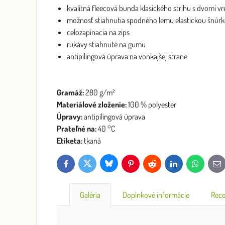
kvalitná fleecová bunda klasického strihu s dvomi v
možnosť stiahnutia spodného lemu elastickou šnúr
celozapínacia na zips
rukávy stiahnuté na gumu
antipilingová úprava na vonkajšej strane
Gramáž:
280 g/m²
Materiálové zloženie:
100 % polyester
Úpravy:
antipilingová úprava
Prateľné na:
40 °C
Etiketa:
tkaná
Bluesky
Twitter
Facebook
Pinterest
Reddit
LinkedIn
WhatsApp
E-
mai
Galéria
Doplnkové informácie
Rece