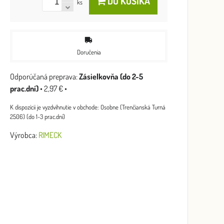
DO KOŠÍKA
ks
Doručenia
Zásielkovňa (do 2-5
prac.dní)
•
2,97 €
•
Osobne (Trenčianská Turná
2506) (do 1-3 prac.dní)
Výrobca:
RIMECK