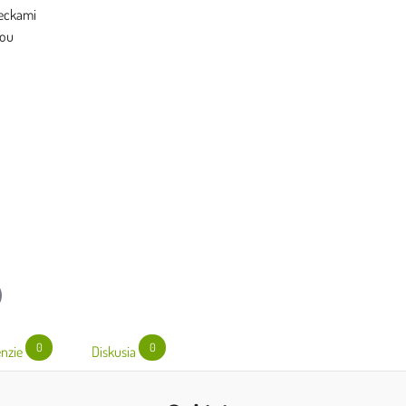
reckami
kou
l
0
0
nzie
Diskusia